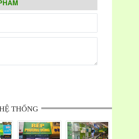
PHẨM
ran nhập khẩu Đức chịu lực, chịu nhiệt tốt, tản
 cảm ứng dạng ẩn thông minh , các phím chức năng
ời dùng có thể dễ dàng quan sát và điều chỉnh linh
ều chức năng an toàn như : chế độ hẹn giờ thông
ị trường ?
 từ
chính hãng đáng tin cậy nhất hiện nay và được
 gửi niềm tin Beptunhapkhau.com tự hào là đại lý
unhapkhau.com quý khách sẽ thấy hài lòng với đội
 vấn cho quý khách hàng lựa chọn được dòng sản