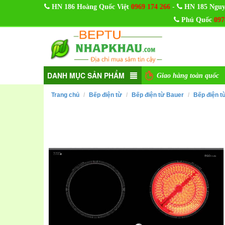
-
HN 186 Hoàng Quốc Việt
0969 174 266
HN 185 Nguy
Phú Quốc
097
DANH MỤC SẢN PHẨM
Giao hàng toàn quốc
Trang chủ
Bếp điện từ
Bếp điện từ Bauer
Bếp điện 