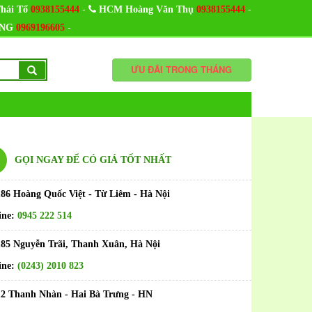
-
-
hái Tổ
0938155444
HCM Hoàng Văn Thụ
0938155444
-
NG
0969196605
ƯU ĐÃI TRONG THÁNG
GỌI NGAY ĐỂ CÓ GIÁ TỐT NHẤT
186 Hoàng Quốc Việt - Từ Liêm - Hà Nội
ine:
0945 222 514
185 Nguyễn Trãi, Thanh Xuân, Hà Nội
ine:
(0243) 2010 823
12 Thanh Nhàn - Hai Bà Trưng - HN