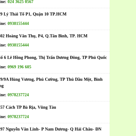
ine:
024 3625 0567
79 Lý Thái Tổ P1, Quận 10 TP.HCM
ine:
0938155444
402 Hoàng Văn Thụ, P4, Q.Tân Bình, TP. HCM
ine:
0938155444
ố 6 Lê Hồng Phong, Thị Trấn Dương Đông, TP Phú Quốc
ine:
0969 196 605
79/9A Hùng Vương, Phú Cường, TP Thủ Dầu Một, Bình
ng
ine:
0978237724
457 Cách TP Bà Rịa, Vũng Tàu
ine:
0978237724
197 Nguyễn Văn Linh- P Nam Dương- Q Hải Châu- ĐN