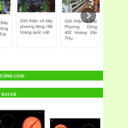
CÙNG LOẠI
Ừ BAUER