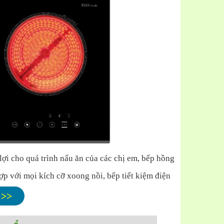
ợi cho quá trình nấu ăn của các chị em, bếp hồng
ợp với mọi kích cỡ xoong nồi, bếp tiết kiệm điện
cảm ứng đáy nồi tự nhận diện vùng nấu khi đặt nồi
 >>
đến đáy nồi nấu, bên ngoài vùng nấu hoàn toàn mát