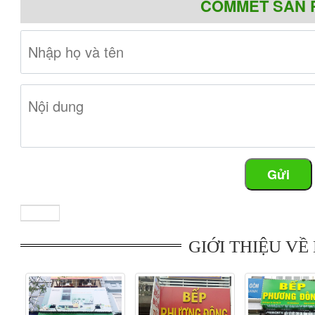
COMMET SẢN 
lạnh.
Bếp điện từ Bauer BE32SER siêu bền với mặt kính Schoot Ce
nhiệt nhanh vệ sinh đơn giản,
bếp sử dụng bảng điều khiển
được hiển thị rõ ràng vì thế trong quá trình nấu nướng ngư
hoạt. Hơn nữa bếp điện từ Bauer BE32SER còn tích hợp nhi
minh, cảnh báo nhiệt dư, khóa trẻ em an toàn.
- Mua bếp điện từ Bauer ở đâu chính hãng, giá tốt nhất trên th
Gửi
Được biết đến là địa chỉ chuyên cung cấp các loại
bếp điện
nhiều khách hàng chọn lựa và là địa chỉ để quý khách hàng
cấp 1 của trên 50 hãng bếp điện từ, đến với siêu thị Bept
ngũ nhân viên giàu kinh nghiệm lâu năm trong nghề, sẽ tư
phẩm tốt nhất cho gia đình mình.