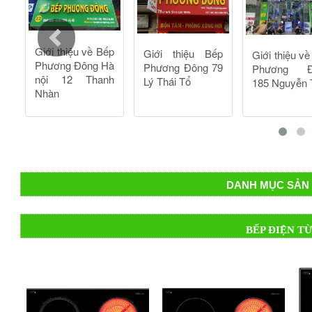
DANH MỤC SẢN 
BẾP ĐIỆN T