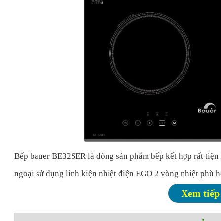
Bếp bauer BE32SER là dòng sản phẩm bếp kết hợp rất tiện l
ngoại
sử dụng linh kiện nhiệt điện EGO 2 vòng nhiệt phù h
năng, nấu ăn không bị nóng tay, bếp từ sử dụng công nghệ 
Xem tiếp
đến đâu từ trường sẽ phát ra đến đó và tiếp xúc trực tiếp 