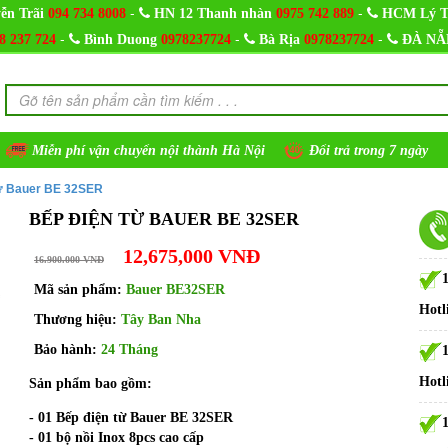
-
-
ễn Trãi
094 734 8008
HN 12 Thanh nhàn
0975 742 889
HCM Lý T
-
-
-
8 237 724
Bình Duong
0978237724
Bà Rịa
0978237724
ĐÀ NẴ
Miễn phí vận chuyển nội thành Hà Nội
Đổi trả trong 7 ngày
từ Bauer BE 32SER
BẾP ĐIỆN TỪ BAUER BE 32SER
12,675,000 VNĐ
16.900.000 VNĐ
Mã sản phẩm:
Bauer BE32SER
Hotl
Thương hiệu:
Tây Ban Nha
Bảo hành:
24 Tháng
Hotl
Sản phẩm bao gồm:
- 01 Bếp điện từ Bauer BE 32SER
- 01 bộ nồi Inox 8pcs cao cấp