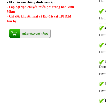
Hotl
- 01 chảo rán chống dính cao cấp
- Lắp đặt vận chuyển miễn phí trong bán kính
50km
- Chi tiết khuyến mại và lắp đặt tại TPHCM
Hotl
liên hệ
Hotl
S
Hotl
Dươ
Hotl
Hotl