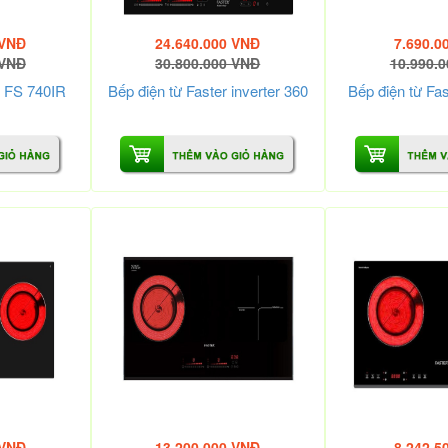
 VNĐ
24.640.000 VNĐ
7.690.0
 VNĐ
30.800.000 VNĐ
10.990.
r FS 740IR
Bếp điện từ Faster inverter 360
Bếp điện từ Fa
 VNĐ
13.200.000 VNĐ
8.242.5