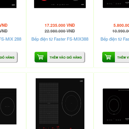
 VNĐ
17.235.000 VNĐ
5.800.0
 VNĐ
22.980.000 VNĐ
10.990.
 FS-MIX 288
Bếp điện từ Faster FS-MIX388
Bếp điện từ Fa