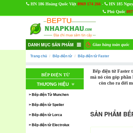
-
HN 186 Hoàng Quốc Việt
0969 174 266
HN 185 Nguy
Phú Quốc
097
DANH MỤC SẢN PHẨM
Giao hàng toàn quốc
Trang chủ
Bếp điện từ
Bếp điện từ Faster
Bếp điện từ Faster 
BẾP ĐIỆN TỪ
mà nó còn góp phần 
còn cho ra đời m
THƯƠNG HIỆU
Bếp điện Từ Munchen
Bếp điện từ Spelier
SẢN PHẨM BẾP
Bếp điện từ Lorca
Bếp điện từ Electrolux