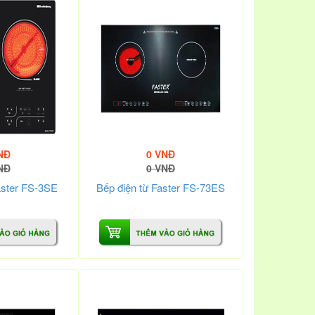
NĐ
0 VNĐ
NĐ
0 VNĐ
aster FS-3SE
Bếp điện từ Faster FS-73ES