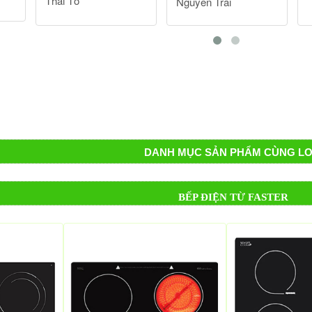
DANH MỤC SẢN PHẨM CÙNG LO
BẾP ĐIỆN TỪ FASTER