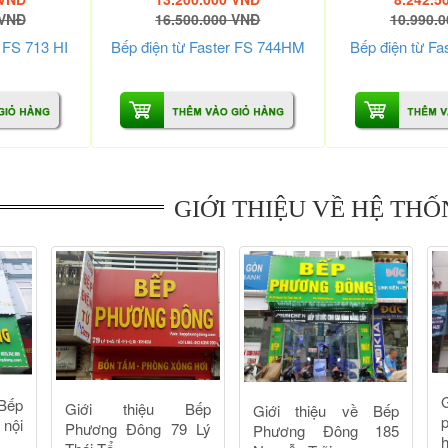
 VNĐ
16.500.000 VNĐ
10.990.
r FS 713 HI
Bếp điện từ Faster FS 744HM
Bếp điện từ Fa