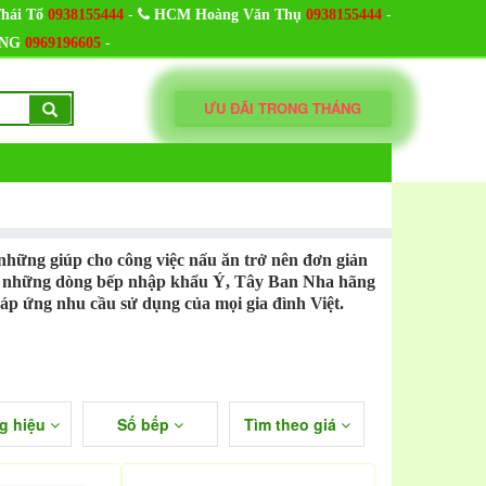
-
-
hái Tổ
0938155444
HCM Hoàng Văn Thụ
0938155444
-
NG
0969196605
ƯU ĐÃI TRONG THÁNG
hững giúp cho công việc nấu ăn trở nên đơn giản
oài những dòng bếp nhập khẩu Ý, Tây Ban Nha hãng
áp ứng nhu cầu sử dụng của mọi gia đình Việt.
g hiệu
Số bếp
Tìm theo giá