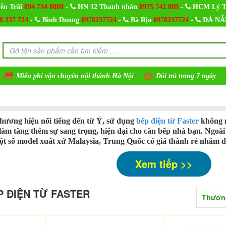
-
-
ễn Trãi
094 734 8008
HN 12 Thanh nhàn
0975 742 889
HCM Lý T
-
-
-
8 237 724
Bình Duong
0978237724
Bà Rịa
0978237724
ĐÀ NẴ
Miễn phí vận chuyển nội thành Hà Nội
Đổi trả trong 7 ngày
thương hiệu nổi tiếng đến từ Ý, sử dụng
bếp điện từ Faster
không n
làm tăng thêm sự sang trọng, hiện đại cho căn bếp nhà bạn. Ng
ột số model xuất xứ Malaysia, Trung Quốc có giá thành rẻ nhằm đ
Xem tiếp >>
 ĐIỆN TỪ FASTER
Thươn