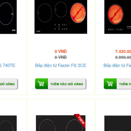
0 VNĐ
7.420.0
0 VNĐ
9.990.0
FS 740TE
Bếp điện từ Faster FS 3CE
Bếp điện từ F