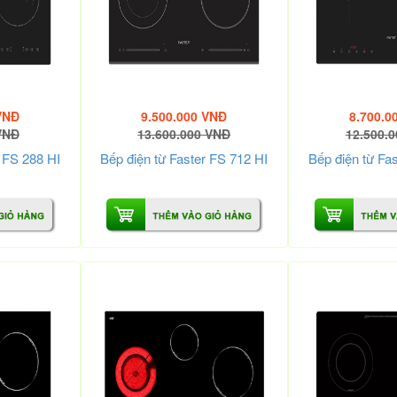
VNĐ
9.500.000 VNĐ
8.700.0
VNĐ
13.600.000 VNĐ
12.500.
r FS 288 HI
Bếp điện từ Faster FS 712 HI
Bếp điện từ Fa