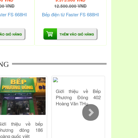
000 VNĐ
12.500.000 VNĐ
ster FS 668HI
Bếp điện từ Faster FS 688HI