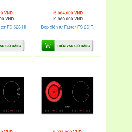
00 VNĐ
15.984.000 VNĐ
000 VNĐ
19.980.000 VNĐ
ster FS 628 HI
Bếp điện từ Faster FS 2SIR
00 VNĐ
9.375.000 VNĐ