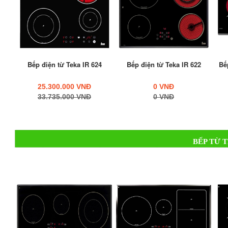
Bếp hồng ngoại Teka TB600 phù 
-
So với bếp gas thì bếp hiệu suất bếp hồng ngoại cao hơn r
Bếp điện từ Teka IR 624
Bếp điện từ Teka IR 622
Bế
an toàn, không phải thấp thỏm lo sợ nổ gas, hết gas khi đ
25.300.000 VNĐ
0 VNĐ
thiện với môi trường.
33.735.000 VNĐ
0 VNĐ
BẾP TỪ 