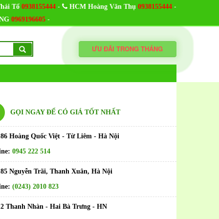
-
-
hái Tổ
0938155444
HCM Hoàng Văn Thụ
0938155444
-
NG
0969196605
ƯU ĐÃI TRONG THÁNG
GỌI NGAY ĐỂ CÓ GIÁ TỐT NHẤT
186 Hoàng Quốc Việt - Từ Liêm - Hà Nội
ine:
0945 222 514
185 Nguyễn Trãi, Thanh Xuân, Hà Nội
ine:
(0243) 2010 823
12 Thanh Nhàn - Hai Bà Trưng - HN