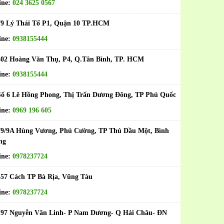
ine:
024 3625 0567
79 Lý Thái Tổ P1, Quận 10 TP.HCM
ine:
0938155444
402 Hoàng Văn Thụ, P4, Q.Tân Bình, TP. HCM
ine:
0938155444
ố 6 Lê Hồng Phong, Thị Trấn Dương Đông, TP Phú Quốc
ine:
0969 196 605
79/9A Hùng Vương, Phú Cường, TP Thủ Dầu Một, Bình
ng
ine:
0978237724
457 Cách TP Bà Rịa, Vũng Tàu
ine:
0978237724
197 Nguyễn Văn Linh- P Nam Dương- Q Hải Châu- ĐN