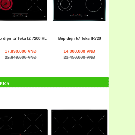
hợp đối với mọi lứa tuổi
ất nhiều, đặc biệt bạn hoàn toàn yên tâm về vấn đề
p điện từ Teka IZ 7200 HL
Bếp điện từ Teka IR720
ang nấu nướng, an toàn cho sức khỏe cũng như thân
17.890.000 VNĐ
14.300.000 VNĐ
22.649.000 VNĐ
21.450.000 VNĐ
TEKA