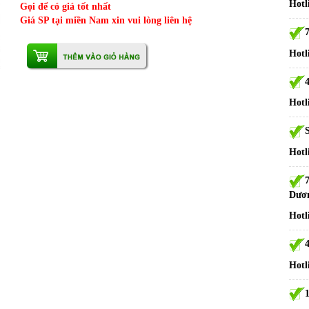
Hotl
Gọi để có giá tốt nhất
Giá SP tại miền Nam xin vui lòng liên hệ
Hotl
Hotl
S
Hotl
Dươ
Hotl
Hotl