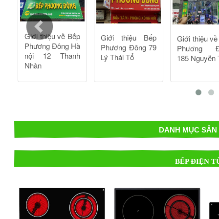
tản nhiệt nhanh. Bên cạnh đó mặt kính chống trầy xước, chố
- Không kén xoong nồi: Một ưu điểm không thể bỏ qua của
nồi với các chất liệu khác nhau từ thủy tinh, nhôm, sành, s
Teka
TB600 này, như vậy bạn có thể tiết kiệm được chi phí
DANH MỤC SẢN 
BẾP ĐIỆN T