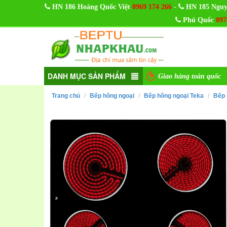
-
HN 186 Hoàng Quốc Việt
0969 174 266
HN 185 Nguy
Phú Quốc
097
DANH MỤC SẢN PHẨM
Giao hàng toàn quốc
Trang chủ
Bếp hồng ngoại
Bếp hồng ngoại Teka
Bếp 