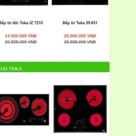
Bếp từ đôi Teka IZ 7210
Bếp từ Teka IR-831
14.500.000 VNĐ
25.000.000 VNĐ
20.559.000 VNĐ
29.909.000 VNĐ
OẠI TEKA
 TEKA tại Việt Nam, có giấy chứng nhận của công
 khẩu sẽ được công ty TEKA đảm bảo 100% về chất
 cạnh đó để tri ân khách hàng ủng hộ Siêu thị
nh khuyến mãi hấp dẫn có thể tham khảo