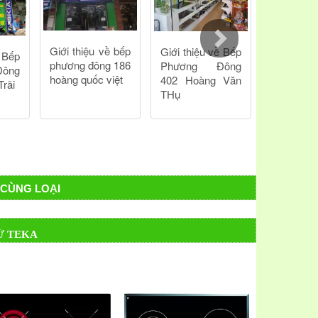
ng va đập dễ dàng vệ sinh, lau chùi.
 bếp chính là không kén xoong nồi. Các loại xoong
ứ...đều có thể sử dụng được với
bếp hồng ngoại
 không hề nhỏ cho bộ nồi.
CÙNG LOẠI
Ừ TEKA