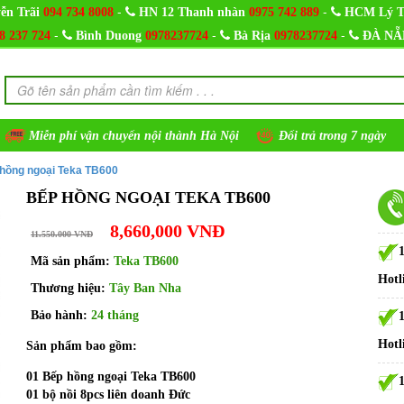
-
-
ễn Trãi
094 734 8008
HN 12 Thanh nhàn
0975 742 889
HCM Lý T
-
-
-
8 237 724
Bình Duong
0978237724
Bà Rịa
0978237724
ĐÀ NẴ
Miễn phí vận chuyển nội thành Hà Nội
Đổi trả trong 7 ngày
hồng ngoại Teka TB600
BẾP HỒNG NGOẠI TEKA TB600
8,660,000 VNĐ
11.550.000 VNĐ
Mã sản phẩm:
Teka TB600
Hotl
Thương hiệu:
Tây Ban Nha
Bảo hành:
24 tháng
Hotl
Sản phẩm bao gồm:
01 Bếp hồng ngoại Teka TB600
01 bộ nồi 8pcs liên doanh Đức