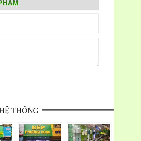
PHẨM
g ngoại Teka TB600
hị em nội trợ:
ấu tạo gồm 4 mặt bếp nấu, trong đó: 01 mặt bếp
mm Ø, 01 bếp có thanh nhiệt 145 mm Ø thích hợp
thống khóa an toàn bảo vệ bạn và đặc biệt là con
của từng bếp tiện lợi, dễ sử dụng, có đèn hiển thị
nh bếp chịu lực, chịu nhiệt cao có độ bền theo thời
ng cao, rất cứng, bền, có khả năng truyền nhiệt và