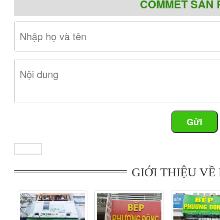
COMMET SẢN 
Ảnh minh họa cho bếp hồn
Bếp có nhiều tính năng ưu việt đáp ứng được nhu cầu của c
- Bếp hồng ngoại Teka TB600 là bếp điện vitroceramic có c
thanh nhiệt đôi 180/210 mm Ø, 01 bếp có thanh nhiệt 180 
với những gia đình đông người, có nhu cầu nấu ăn nhiều.
Gửi
- Bảng điều khiển cảm ứng với bộ cảm biến âm thanh và hệ 
bạn (nhà có trẻ nhỏ). Được lập trình độc lập chức năng nấu 
nhiệt dư, khả năng chống tràn thông minh...
- Mặt kiếng vát cạnh sang trọng và hiện đại, sử dụng mặt kí
gian. Kiểu dáng sang trọng, chống trơn trượt, kính chất lượ