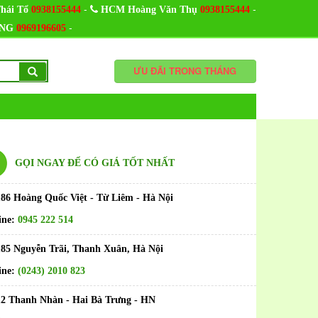
-
-
hái Tổ
0938155444
HCM Hoàng Văn Thụ
0938155444
-
NG
0969196605
ƯU ĐÃI TRONG THÁNG
GỌI NGAY ĐỂ CÓ GIÁ TỐT NHẤT
186 Hoàng Quốc Việt - Từ Liêm - Hà Nội
ine:
0945 222 514
185 Nguyễn Trãi, Thanh Xuân, Hà Nội
ine:
(0243) 2010 823
12 Thanh Nhàn - Hai Bà Trưng - HN