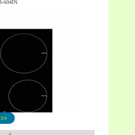
B-604IN
 >>