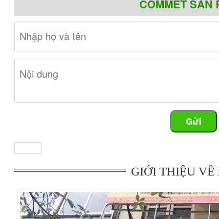
COMMET SẢN 
Bếp từ Faber FB-604IN
là mẫu bếp từ nhập khẩu nguyên ch
dụng mặt kính chịu lực, chịu nhiệt có độ bền cao. Được sản
âm Faber FB 604IN được trang bị đầy đủ các chức năng, có 
dụng. Bếp có khả năng tự động nhận diện đáy nồi, có hệ thố
Thông tin sản phẩm : Faber FB-604IN
Gửi
Điều khiển cảm ứng
Hẹn giờ tắt
Hệ thống hiển thị bằng đèn led
Hệ thống tự ngắt an toàn
Đèn cảnh báo sự cố
Công suất bếp: