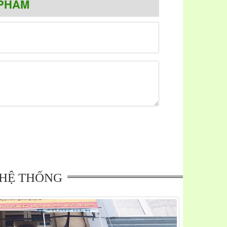
PHẨM
iếc từ Italy. Bếp được thiết kế gồm 4 vùng nấu sử
 xuất trên dây chuyền công nghệ hiện đại, bếp từ
bảng điều khiển cảm ứng hiện đại tiện lợi, dễ sử
ng tự ngắt an toàn, đèn cảnh báo sự cố.