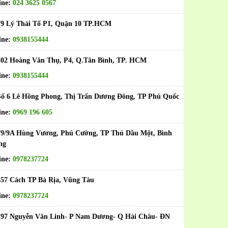
ine:
024 3625 0567
79 Lý Thái Tổ P1, Quận 10 TP.HCM
ine:
0938155444
402 Hoàng Văn Thụ, P4, Q.Tân Bình, TP. HCM
ine:
0938155444
ố 6 Lê Hồng Phong, Thị Trấn Dương Đông, TP Phú Quốc
ine:
0969 196 605
79/9A Hùng Vương, Phú Cường, TP Thủ Dầu Một, Bình
ng
ine:
0978237724
457 Cách TP Bà Rịa, Vũng Tàu
ine:
0978237724
197 Nguyễn Văn Linh- P Nam Dương- Q Hải Châu- ĐN