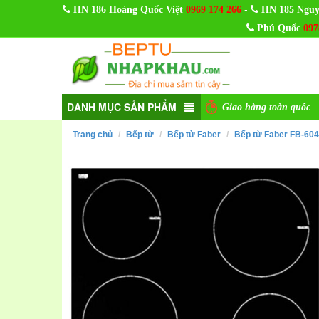
-
HN 186 Hoàng Quốc Việt
0969 174 266
HN 185 Nguy
Phú Quốc
097
DANH MỤC SẢN PHẨM
Giao hàng toàn quốc
Trang chủ
Bếp từ
Bếp từ Faber
Bếp từ Faber FB-604