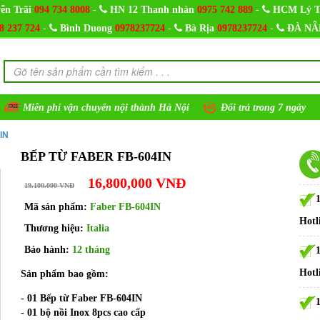
-
-
ễn Trãi
094 734 8008
HN 12 Thanh nhàn
0975 742 889
HCM Lý T
-
-
-
8 237 724
Bình Duong
0978237724
Bà Rịa
0978237724
ĐÀ NẴ
Miễn phí vận chuyển nội thành Hà Nội
Đổi trả trong 7 ngày
IN
BẾP TỪ FABER FB-604IN
16,800,000 VNĐ
19.100.000 VNĐ
Mã sản phẩm:
Faber FB-604IN
Hotl
Thương hiệu:
Italia
Bảo hành:
12 tháng
Hotl
Sản phẩm bao gồm:
- 01 Bếp từ Faber FB-604IN
- 01 bộ nồi Inox 8pcs cao cấp