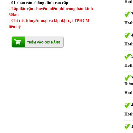
Hotl
- 01 chảo rán chống dính cao cấp
- Lắp đặt vận chuyển miễn phí trong bán kính
50km
- Chi tiết khuyến mại và lắp đặt tại TPHCM
Hotl
liên hệ
Hotl
S
Hotl
Dươ
Hotl
Hotl