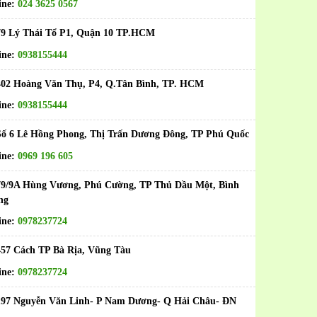
ine:
024 3625 0567
79 Lý Thái Tổ P1, Quận 10 TP.HCM
ine:
0938155444
402 Hoàng Văn Thụ, P4, Q.Tân Bình, TP. HCM
ine:
0938155444
ố 6 Lê Hồng Phong, Thị Trấn Dương Đông, TP Phú Quốc
ine:
0969 196 605
79/9A Hùng Vương, Phú Cường, TP Thủ Dầu Một, Bình
ng
ine:
0978237724
457 Cách TP Bà Rịa, Vũng Tàu
ine:
0978237724
197 Nguyễn Văn Linh- P Nam Dương- Q Hải Châu- ĐN