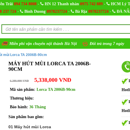
-
-
ễn Trãi
094 734 8008
HN 12 Thanh nhàn
0975 742 889
HCM Lý T
-
-
-
8 237 724
Bình Duong
0978237724
Bà Rịa
0978237724
ĐÀ NẴ
Miễn phí vận chuyển nội thành Hà Nội
Đổi trả trong 7 ngày
út mùi Lorca TA 2006B-90cm
MÁY HÚT MÙI LORCA TA 2006B-
90CM
5,338,000 VNĐ
6.280.000 VNĐ
Mã sản phẩm:
Lorca TA 2006B-90cm
Hotl
Thương hiệu:
Bảo hành:
36 Tháng
Hotl
Sản phẩm bao gồm:
01 Máy hút mùi Lorca