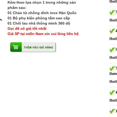
Hotl
Kèm theo lựa chọn 1 trong những sản
phẩm sau:
01 Chảo từ chống dính inox Hàn Quốc
01 Bộ phụ kiện phòng tắm cao cấp
Hotl
01 Chổi lau nhà thông minh 360 độ
Gọi để có giá tốt nhất
Giá SP tại miền Nam xin vui lòng liên hệ
Hotl
S
Hotl
Dươ
Hotl
Hotl