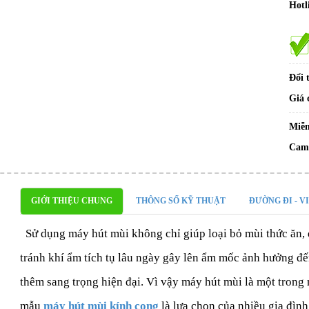
Hotl
Đổi 
Giá 
Miễn
Cam 
GIỚI THIỆU CHUNG
THÔNG SỐ KỸ THUẬT
ĐƯỜNG ĐI - V
Sử dụng máy hút mùi không chỉ giúp loại bỏ mùi thức ăn, 
tránh khí ẩm tích tụ lâu ngày gây lên ẩm mốc ảnh hưởng đế
thêm sang trọng hiện đại. Vì vậy máy hút mùi là một trong 
mẫu
máy hút mùi kính cong
là lựa chọn của nhiều gia đình