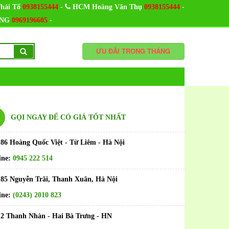
-
-
hái Tổ
0938155444
HCM Hoàng Văn Thụ
0938155444
-
NG
0969196605
ƯU ĐÃI TRONG THÁNG
GỌI NGAY ĐỂ CÓ GIÁ TỐT NHẤT
186 Hoàng Quốc Việt - Từ Liêm - Hà Nội
ine:
0945 222 514
185 Nguyễn Trãi, Thanh Xuân, Hà Nội
ine:
(0243) 2010 823
12 Thanh Nhàn - Hai Bà Trưng - HN