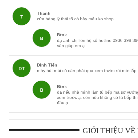
Thanh
T
cửa hàng lý thái tổ có bày mẫu ko shop
Btnk
B
dạ anh chị liên hệ số hotline 0936 398 3
Máy hút mùi kính cong Lorca
sử dụng hai chế độ khử mùi
vấn giúp em ạ
Ø150mm đẩy ra bên ngoài, hiệu quả khử mùi của chế độ này
bằng than hoạt tính hiệu quả 70% với những gia đình không
Đinh Tiến
DT
máy hút mùi có cần phải qua xem trước rồi mới lắp
mùi bằng than thì bạn nên lưu ý thay than theo định kỳ 6- 
Btnk
Máy hút mùi Lorca TA 2006B-900 kích thước 900mm phù h
B
dạ nếu nhà mình làm tủ bếp mà sợ vướng 
xem trước ạ. còn nếu không có tủ bếp th
thước 700mm phù hợp với căn bếp vừa và nhỏ.
đâu ạ
Máy hút mùi Lorca được bảo hành 36 tháng lỗi kỹ thuật do
Đại lý
bếp từ nhập khẩu
tự hào phân phối chính hãng máy 
lâu năm. Đến với chúng tôi quý khách không chỉ nhận được