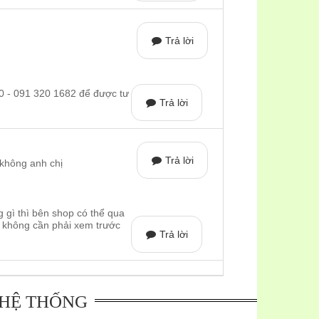
Trả lời
90 - 091 320 1682 để được tư
 đó là chế độ khử mùi trực tiếp bằng ống thoát
Trả lời
 sẽ đạt 100%, và hai là chế độ khử mùi tuần hoàn
 có đường thoát ra ngoài, nếu lựa chọn chế độ khử
Trả lời
 không anh chị
8 tháng.
ợp với không gian bếp rộng. Máy còn có kích
gì thì bên shop có thể qua
ì không cần phải xem trước
Trả lời
 nhà sản xuất.
hút mùi Lorca và các thiết bị nhà bếp Lorca uy tín
 sản phẩm chất lượng với giá chiết khấu cao mà