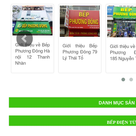
còn nhận được nhiều chương trình ưu đãi hấp dẫn và chính 
nhanh nhất quý khách có thể qua trực tiếp showroom hoặc l
DANH MỤC SẢN 
BẾP ĐIỆN T