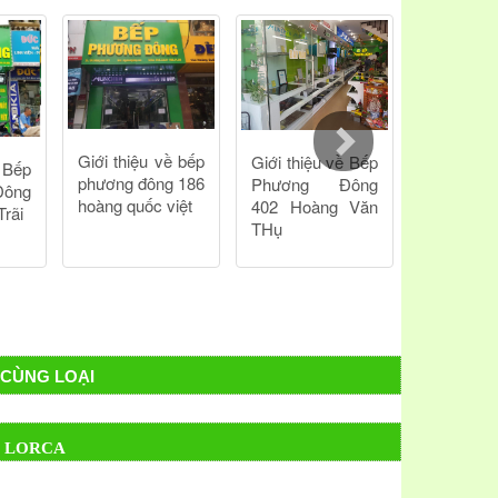
sách hậu mãi tốt nhất. Để được tư vấn và hỗ trợ
iên hệ số hotline của chúng tôi.
CÙNG LOẠI
Ừ LORCA