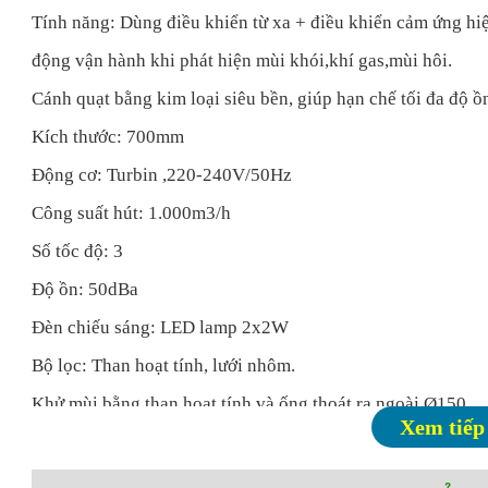
Tính năng: Dùng điều khiển từ xa + điều khiển cảm ứng hi
động vận hành khi phát hiện mùi khói,khí gas,mùi hôi.
Cánh quạt bằng kim loại siêu bền, giúp hạn chế tối đa độ ồ
Kích thước: 700mm
Động cơ: Turbin ,220-240V/50Hz
Công suất hút: 1.000m3/h
Số tốc độ: 3
Độ ồn: 50dBa
Đèn chiếu sáng: LED lamp 2x2W
Bộ lọc: Than hoạt tính, lưới nhôm.
Khử mùi bằng than hoạt tính và ống thoát ra ngoài Ø150
Xem tiếp
*
Thông số kỹ thuật
: Máy hút mùi Napoliz NA 70G7