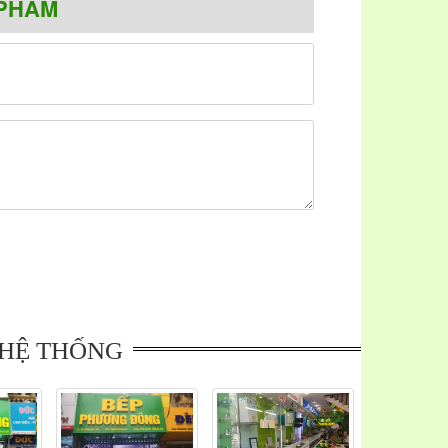
PHẨM
g NAPOLIZ tại Việt Nam, có giấy chứng nhận của
ẩu sẽ được công ty NAPOLIZ đảm bảo 100% về chất