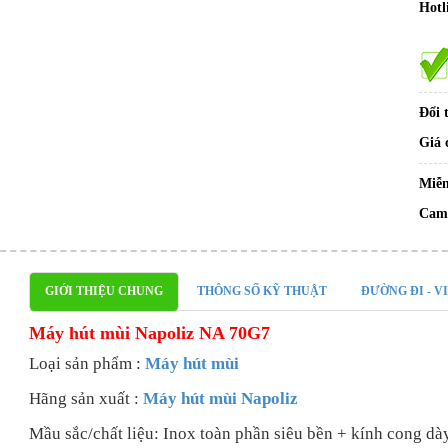
Hotl
Đổi 
Giá 
Miễn
Cam 
GIỚI THIỆU CHUNG
THÔNG SỐ KỸ THUẬT
ĐƯỜNG ĐI - V
Máy hút mùi Napoliz NA 70G7
Loại sản phẩm :
Máy hút mùi
Hãng sản xuất :
Máy hút mùi Napoliz
Mầu sắc/chất liệu: Inox toàn phần siêu bền + kính cong d