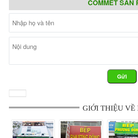
COMMET SẢN 
-Kích thước : 700 x 500 (cm)
Lưu ý
: Siêu thị Bếp từ nhập khẩu là đại lý cấp 1 của hãn
công ty. Quý khách mua hàng tại Siêu thị Bếp từ nhập kh
lượng hàng hóa và hưởng chính sách bảo hành tốt nhất.
Cam kết tại Siêu thị Bếp từ nhập khẩu
Đảm bảo hàng chính hãng 100%
Gửi
Giá cả tốt nhất
Dịch vụ bảo hành, sau bán hàng tốt nhất
Vận chuyển, lắp đặt miễn phí