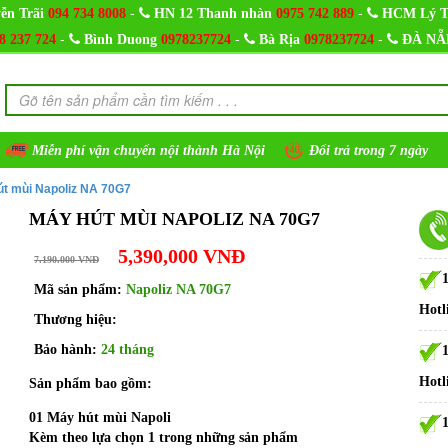
-
-
ễn Trãi
094 734 8008
HN 12 Thanh nhàn
0975 742 889
HCM Lý T
-
-
-
8 237 724
Bình Duong
0978237724
Bà Rịa
0978237724
ĐÀ NẴ
Miễn phí vận chuyển nội thành Hà Nội
Đổi trả trong 7 ngày
út mùi Napoliz NA 70G7
MÁY HÚT MÙI NAPOLIZ NA 70G7
5,390,000 VNĐ
7.190.000 VNĐ
Mã sản phẩm:
Napoliz NA 70G7
Hotl
Thương hiệu:
Bảo hành:
24 tháng
Hotl
Sản phẩm bao gồm:
01 Máy hút mùi Napoli
Kèm theo lựa chọn 1 trong những sản phẩm