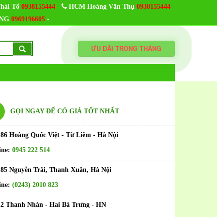
-
-
hái Tổ
0938155444
HCM Hoàng Văn Thụ
0938155444
-
NG
0969196605
ƯU ĐÃI TRONG THÁNG
GỌI NGAY ĐỂ CÓ GIÁ TỐT NHẤT
186 Hoàng Quốc Việt - Từ Liêm - Hà Nội
ine:
0945 222 514
185 Nguyễn Trãi, Thanh Xuân, Hà Nội
ine:
(0243) 2010 823
12 Thanh Nhàn - Hai Bà Trưng - HN