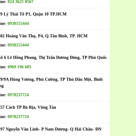
ine:
024 3625 0567
79 Lý Thái Tổ P1, Quận 10 TP.HCM
ine:
0938155444
402 Hoàng Văn Thụ, P4, Q.Tân Bình, TP. HCM
ine:
0938155444
ố 6 Lê Hồng Phong, Thị Trấn Dương Đông, TP Phú Quốc
ine:
0969 196 605
79/9A Hùng Vương, Phú Cường, TP Thủ Dầu Một, Bình
ng
ine:
0978237724
457 Cách TP Bà Rịa, Vũng Tàu
ine:
0978237724
197 Nguyễn Văn Linh- P Nam Dương- Q Hải Châu- ĐN