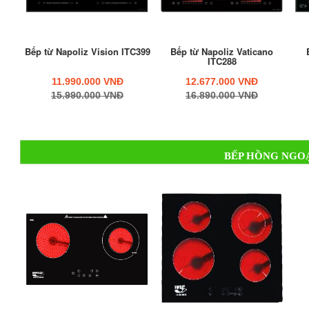
Bếp từ Napoliz Vision ITC399
Bếp từ Napoliz Vaticano
ITC288
11.990.000 VNĐ
12.677.000 VNĐ
15.990.000 VNĐ
16.890.000 VNĐ
BẾP HỒNG NGOẠ