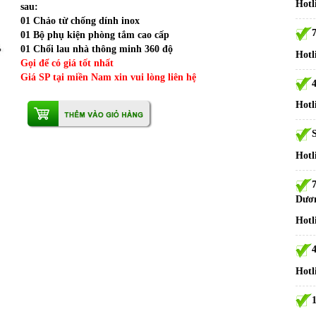
Hotl
sau:
01 Chảo từ chống dính inox
01 Bộ phụ kiện phòng tắm cao cấp
01 Chổi lau nhà thông minh 360 độ
Hotl
Gọi để có giá tốt nhất
Giá SP tại miền Nam xin vui lòng liên hệ
Hotl
S
Hotl
Dươ
Hotl
Hotl