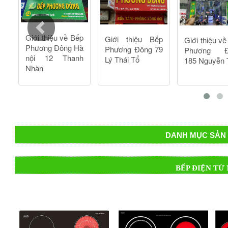
DANH MỤC SẢN 
BẾP ĐIỆN TỪ