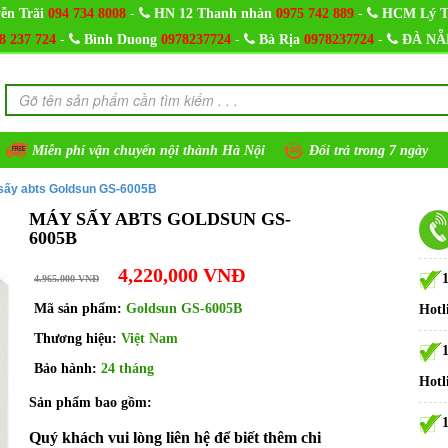
-
-
ễn Trãi
094 734 8008
HN 12 Thanh nhàn
0975 742 889
HCM Lý T
-
-
-
8 237 724
Bình Duong
0978237724
Bà Rịa
0978237724
ĐÀ NẴ
Miễn phí vận chuyển nội thành Hà Nội
Đổi trả trong 7 ngày
sấy abts Goldsun GS-6005B
MÁY SẤY ABTS GOLDSUN GS-
6005B
4,220,000 VNĐ
4.965.000 VNĐ
Mã sản phẩm:
Goldsun GS-6005B
Hotl
Thương hiệu:
Việt Nam
Bảo hành:
24 tháng
Hotl
Sản phẩm bao gồm:
Quý khách vui lòng liên hệ để biết thêm chi