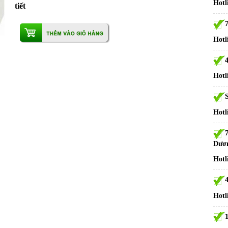
Hotl
tiết
Hotl
Hotl
S
Hotl
Dươ
Hotl
Hotl