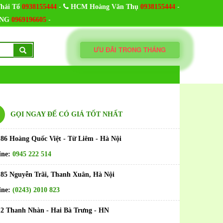
-
-
hái Tổ
0938155444
HCM Hoàng Văn Thụ
0938155444
-
NG
0969196605
ƯU ĐÃI TRONG THÁNG
GỌI NGAY ĐỂ CÓ GIÁ TỐT NHẤT
186 Hoàng Quốc Việt - Từ Liêm - Hà Nội
ine:
0945 222 514
185 Nguyễn Trãi, Thanh Xuân, Hà Nội
ine:
(0243) 2010 823
12 Thanh Nhàn - Hai Bà Trưng - HN