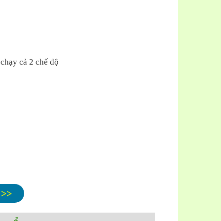
 chạy cả 2 chế độ
 >>
g GOLDSUN tại Việt Nam, có giấy chứng nhận của
hẩu sẽ được công ty GOLDSUN đảm bảo 100% về chất