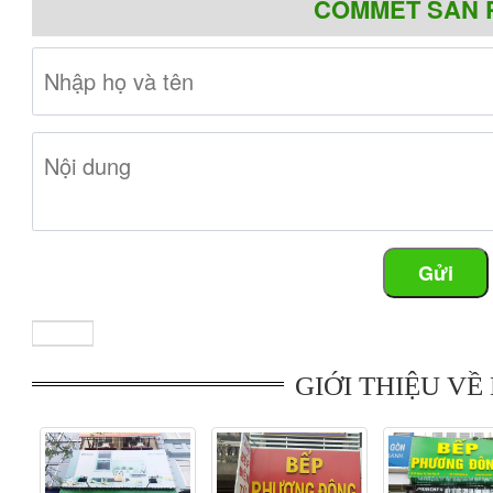
COMMET SẢN 
lượng hàng hóa và hưởng chính sách bảo hành tốt nhất.
Cam kết tại Siêu thị Bếp từ nhập khẩu
Đảm bảo hàng chính hãng 100%
Giá cả tốt nhất
Dịch vụ bảo hành, sau bán hàng tốt nhất
Gửi
Vận chuyển, lắp đặt miễn phí