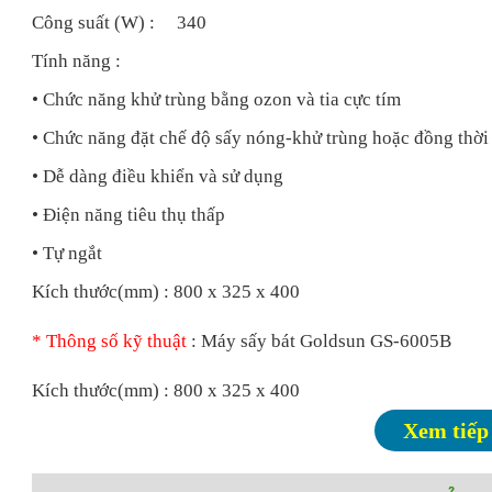
Công suất (W) : 340
Tính năng :
• Chức năng khử trùng bằng ozon và tia cực tím
• Chức năng đặt chế độ sấy nóng-khử trùng hoặc đồng thời
• Dễ dàng điều khiển và sử dụng
• Điện năng tiêu thụ thấp
• Tự ngắt
Kích thước(mm) : 800 x 325 x 400
*
Thông số kỹ thuật
: Máy
sấy
bát Goldsun GS-6005B
Kích thước(mm) : 800 x 325 x 400
Xem tiếp
Lưu ý
: Siêu thị Bếp từ nhập khẩu là đại lý cấp 1 của hãn
công ty. Quý khách mua hàng tại Siêu thị Bếp từ nhập k