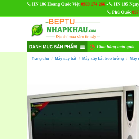
-
HN 186 Hoàng Quốc Việt
0969 174 266
HN 185 Nguy
Phú Quốc
097
DANH MỤC SẢN PHẨM
Giao hàng toàn quốc
Trang chủ
Máy sấy bát
Máy sấy bát treo tường
Máy 