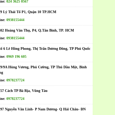
ine:
024 3625 0567
79 Lý Thái Tổ P1, Quận 10 TP.HCM
ine:
0938155444
402 Hoàng Văn Thụ, P4, Q.Tân Bình, TP. HCM
ine:
0938155444
ố 6 Lê Hồng Phong, Thị Trấn Dương Đông, TP Phú Quốc
ine:
0969 196 605
79/9A Hùng Vương, Phú Cường, TP Thủ Dầu Một, Bình
ng
ine:
0978237724
457 Cách TP Bà Rịa, Vũng Tàu
ine:
0978237724
197 Nguyễn Văn Linh- P Nam Dương- Q Hải Châu- ĐN