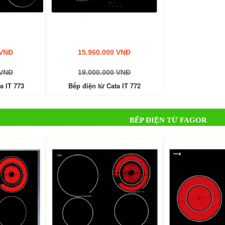
 VNĐ
15.960.000 VNĐ
 VNĐ
19.000.000 VNĐ
a IT 773
Bếp điện từ Cata IT 772
BẾP ĐIỆN TỪ FAGOR