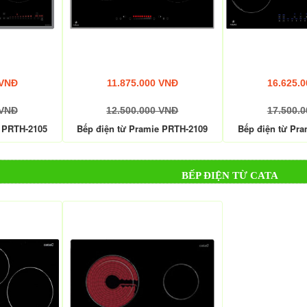
 VNĐ
11.875.000 VNĐ
16.625.
 VNĐ
12.500.000 VNĐ
17.500.
e PRTH-2105
Bếp điện từ Pramie PRTH-2109
Bếp điện từ Pr
BẾP ĐIỆN TỪ CATA