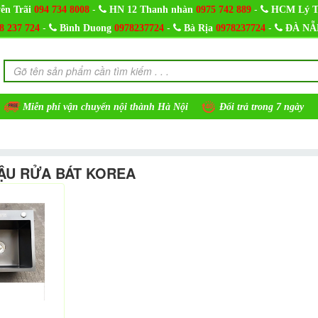
-
-
ễn Trãi
094 734 8008
HN 12 Thanh nhàn
0975 742 889
HCM Lý T
-
-
-
8 237 724
Bình Duong
0978237724
Bà Rịa
0978237724
ĐÀ NẴ
Miễn phí vận chuyển nội thành Hà Nội
Đổi trả trong 7 ngày
ẬU RỬA BÁT KOREA