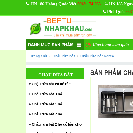
-
HN 186 Hoàng Quốc Việt
0969 174 266
HN 185 Nguy
Phú Quốc
097
DANH MỤC SẢN PHẨM
Giao hàng toàn quốc
Trang chủ
Chậu rửa bát
Chậu rửa bát Korea
SẢN PHẨM CH
CHẬU RỬA BÁT
Chậu rửa bát có hố rác
Chậu rửa bát 3 hố
Chậu rửa bát 1 hố
Chậu rửa bát 2 hố
Chậu rửa bát 2 hố có bàn chờ