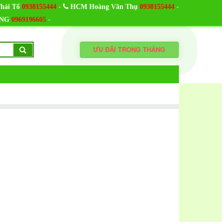
-
-
hái Tổ
0938155444
HCM Hoàng Văn Thụ
0938155444
-
NG
0969196605
ƯU ĐÃI TRONG THÁNG