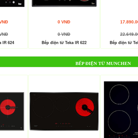
 VNĐ
0 VNĐ
17.890.
 VNĐ
0 VNĐ
22.649.
a IR 624
Bếp điện từ Teka IR 622
Bếp điện từ Te
BẾP ĐIỆN TỪ MUNCHEN