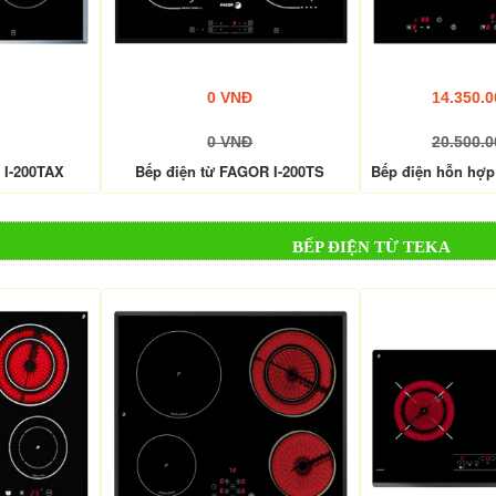
0 VNĐ
14.350.
0 VNĐ
20.500.
 I-200TAX
Bếp điện từ FAGOR I-200TS
Bếp điện hỗn hợp
BẾP ĐIỆN TỪ TEKA