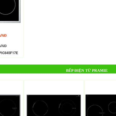
 VNĐ
 VNĐ
 PIC645F17E
BẾP ĐIỆN TỪ PRAMIE